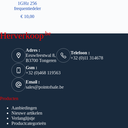
1GHz 256
frequentiedeler
€
10,00
.be
Herverkoop
Adres :
Telefoon :
Eeuwfeestwal 8,
+32 (0)11 314678
B3700 Tongeren
Gsm :
+32 (0)468 119563
Email :
sales@pointofsale.be
Producten
Aanbiedingen
Nieuwe artikelen
Verlanglijstje
Productcategorieën