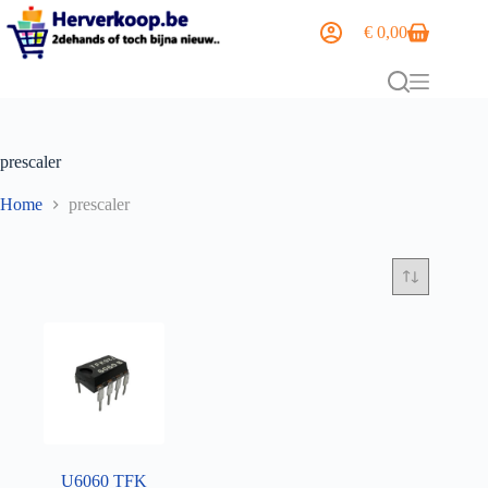
€
0,00
prescaler
Home
prescaler
U6060 TFK