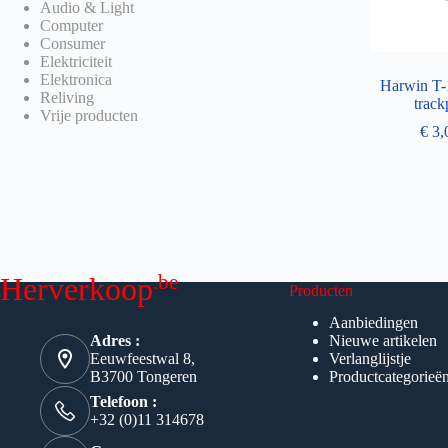
Audio & Light
Computer
Consumer
Elektriciteit
Elektronica
Harwin T-
Reliving
track
Vrije producten
€
3,
.be
Herverkoop
Producten
Aanbiedingen
Adres :
Nieuwe artikelen
Eeuwfeestwal 8,
Verlanglijstje
B3700 Tongeren
Productcategorieë
Telefoon :
+32 (0)11 314678