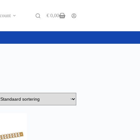
count
€
0,00