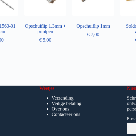
1563-01
Opschuiflip 1.3mm +
Opschuiflip 1mm
Solde
pin
printpen
€
7,00
00
€
5,00
Weetjes
Nieu
Verzending
Schr
Veilige betaling
ontv
Over ons
pers
n
Contacteer ons
E-ma