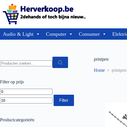
Audio & Light
Computer
Consumer
Elektri
printpen
Home
printpen
Filter op prijs
Filter
Productcategorieën