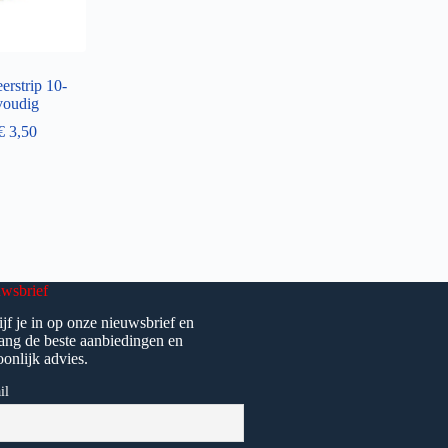
erstrip 10-
voudig
€
3,50
wsbrief
ijf je in op onze nieuwsbrief en
ang de beste aanbiedingen en
oonlijk advies.
il