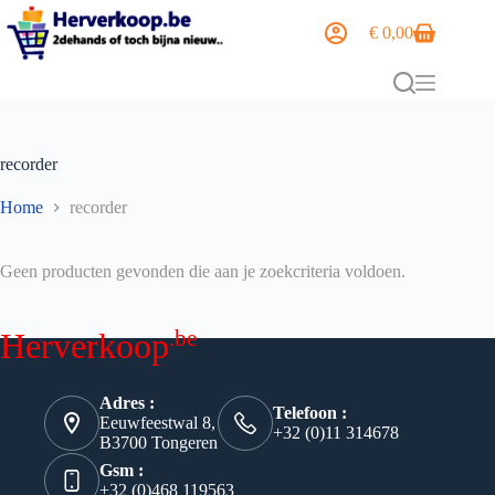
€
0,00
recorder
Home
recorder
Geen producten gevonden die aan je zoekcriteria voldoen.
.be
Herverkoop
Adres :
Telefoon :
Eeuwfeestwal 8,
+32 (0)11 314678
B3700 Tongeren
Gsm :
+32 (0)468 119563