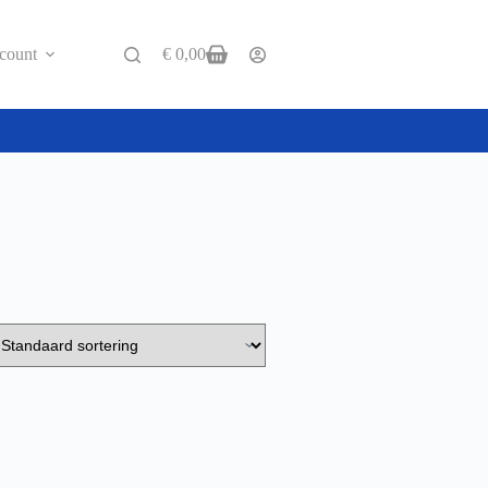
count
€
0,00