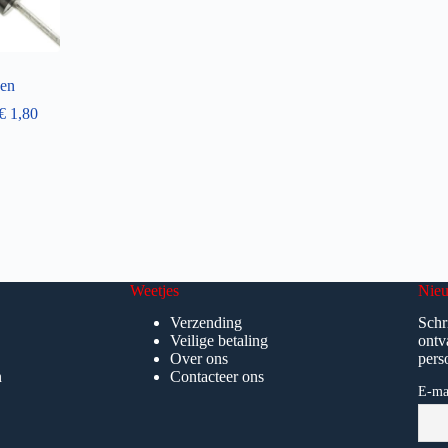
en
€
1,80
Weetjes
Nieu
Verzending
Schr
Veilige betaling
ontv
Over ons
pers
n
Contacteer ons
E-ma