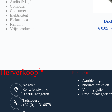
Audio & Light
Computer
Consumer
Elektriciteit
Elektronica
Diod
Reliving
€
0,05
-
Vrije producten
.be
Herverkoop
Producten
Aanbiedingen
Adres :
Nieuwe artikelen
Eeuwfeestwal 8,
Verlanglijstje
B3700 Tongeren
Productcategorieë
Telefoon :
+32 (0)11 314678