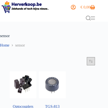
€
0,00
sensor
Home
sensor
Optocouplers
TGS-813