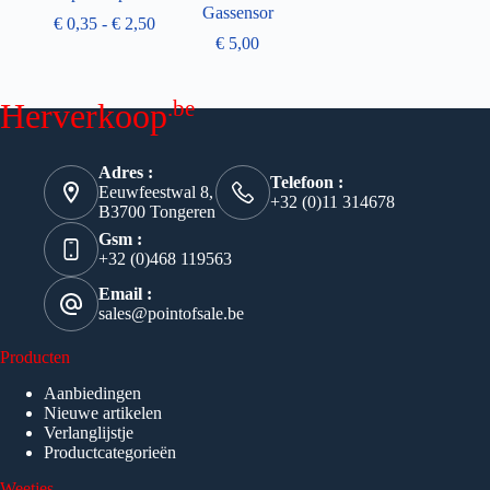
Gassensor
€
0,35
-
€
2,50
€
5,00
.be
Herverkoop
Adres :
Telefoon :
Eeuwfeestwal 8,
+32 (0)11 314678
B3700 Tongeren
Gsm :
+32 (0)468 119563
Email :
sales@pointofsale.be
Producten
Aanbiedingen
Nieuwe artikelen
Verlanglijstje
Productcategorieën
Weetjes