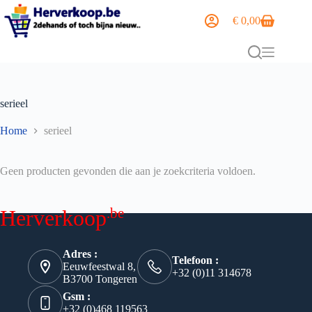
€
0,00
serieel
Home
serieel
Geen producten gevonden die aan je zoekcriteria voldoen.
.be
Herverkoop
Adres :
Telefoon :
Eeuwfeestwal 8,
+32 (0)11 314678
B3700 Tongeren
Gsm :
+32 (0)468 119563