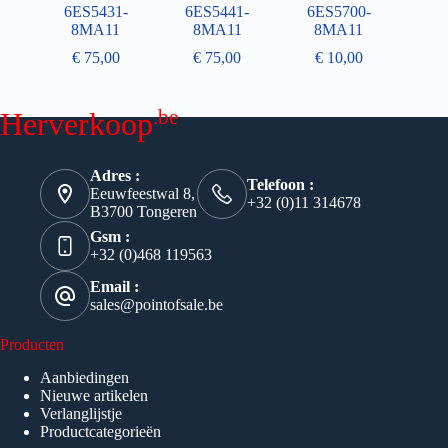
6ES5431-
6ES5441-
6ES5700-
8MA11
8MA11
8MA11
€
75,00
€
75,00
€
10,00
.be
Herverkoop
Adres :
Telefoon :
Eeuwfeestwal 8,
+32 (0)11 314678
B3700 Tongeren
Gsm :
+32 (0)468 119563
Email :
sales@pointofsale.be
Producten
Aanbiedingen
Nieuwe artikelen
Verlanglijstje
Productcategorieën