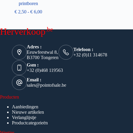
printboren
€
2,50
-
€
6,00
.be
Herverkoop
Adres :
Telefoon :
Eeuwfeestwal 8,
+32 (0)11 314678
B3700 Tongeren
Gsm :
+32 (0)468 119563
Email :
sales@pointofsale.be
Producten
Aanbiedingen
Nieuwe artikelen
Verlanglijstje
Productcategorieën
Weetjes