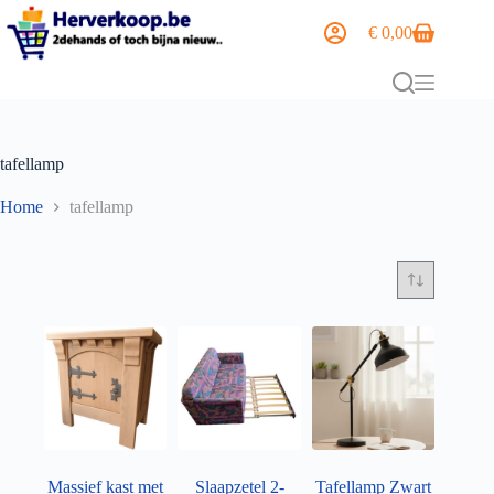
€
0,00
tafellamp
Home
tafellamp
Massief kast met
Slaapzetel 2-
Tafellamp Zwart