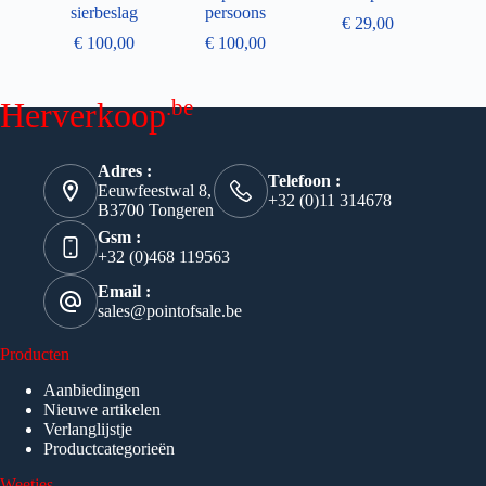
sierbeslag
persoons
€
29,00
€
100,00
€
100,00
.be
Herverkoop
Adres :
Telefoon :
Eeuwfeestwal 8,
+32 (0)11 314678
B3700 Tongeren
Gsm :
+32 (0)468 119563
Email :
sales@pointofsale.be
Producten
Aanbiedingen
Nieuwe artikelen
Verlanglijstje
Productcategorieën
Weetjes