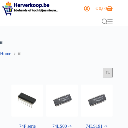
€
0,00
ttl
Home
ttl
74F serie
74LS00 ->
74LS191 ->