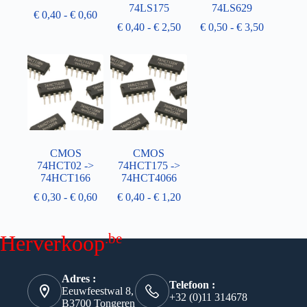
74LS175
74LS629
€
0,40
-
€
0,60
€
0,40
-
€
2,50
€
0,50
-
€
3,50
CMOS
CMOS
74HCT02 ->
74HCT175 ->
74HCT166
74HCT4066
€
0,30
-
€
0,60
€
0,40
-
€
1,20
.be
Herverkoop
Adres :
Telefoon :
Eeuwfeestwal 8,
+32 (0)11 314678
B3700 Tongeren